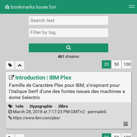
bookmarks.luuse.fun
Tag cloud
Picture wall
Daily
RSS Feed
Logi
Type 1 or more
characters for
results.
461
shaares
20
50
100
Introduction | IBM Plex
Famille de Caractère Plex pour IBM, s'inspirant pour
l'italique Serif d'une des fontes issues des machines a
écrire Selectric
1site
·
2typographie
·
3libre
March 28, 2018 at 7:17:23 PM GMT+2 ·
permalink
https://www.ibm.com/plex/