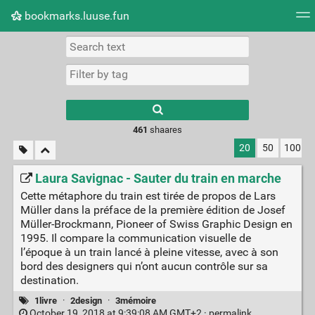
bookmarks.luuse.fun
Tag cloud
Picture wall
Daily
RSS Feed
Logi
Type 1 or more
characters for
results.
461
shaares
20
50
100
Laura Savignac - Sauter du train en marche
Cette métaphore du train est tirée de propos de Lars
Müller dans la préface de la première édition de Josef
Müller-Brockmann, Pioneer of Swiss Graphic Design en
1995. Il compare la communication visuelle de
l’époque à un train lancé à pleine vitesse, avec à son
bord des designers qui n’ont aucun contrôle sur sa
destination.
1livre
·
2design
·
3mémoire
October 19, 2018 at 9:39:08 AM GMT+2 ·
permalink