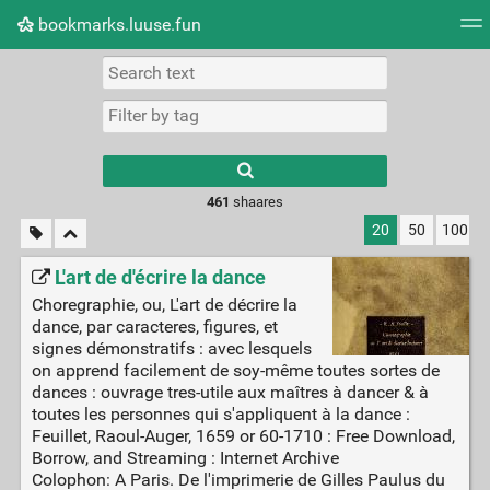
bookmarks.luuse.fun
Tag cloud
Picture wall
Daily
RSS Feed
Logi
Type 1 or more
characters for
results.
461
shaares
20
50
100
L'art de d'écrire la dance
Choregraphie, ou, L'art de décrire la
dance, par caracteres, figures, et
signes démonstratifs : avec lesquels
on apprend facilement de soy-même toutes sortes de
dances : ouvrage tres-utile aux maîtres à dancer & à
toutes les personnes qui s'appliquent à la dance :
Feuillet, Raoul-Auger, 1659 or 60-1710 : Free Download,
Borrow, and Streaming : Internet Archive
Colophon: A Paris. De l'imprimerie de Gilles Paulus du