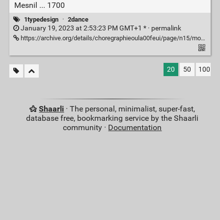
Mesnil ... 1700
1typedesign
·
2dance
January 19, 2023 at 2:53:23 PM GMT+1 * ·
permalink
https://archive.org/details/choregraphieoula00feui/page/n15/mode/2up
20
50
100
Shaarli
· The personal, minimalist, super-fast,
database free, bookmarking service by the Shaarli
community ·
Documentation