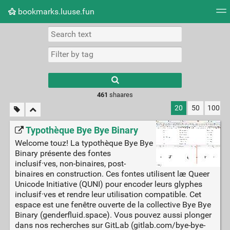
bookmarks.luuse.fun
Tag cloud
Picture wall
Daily
RSS Feed
Logi
Type 1 or more
characters for
results.
461
shaares
20
50
100
Typothèque Bye Bye Binary
Welcome touz! La typothèque Bye Bye
Binary présente des fontes
inclusif·ves, non-binaires, post-
binaires en construction. Ces fontes utilisent læ Queer
Unicode Initiative (QUNI) pour encoder leurs glyphes
inclusif·ves et rendre leur utilisation compatible. Cet
espace est une fenêtre ouverte de la collective Bye Bye
Binary (genderfluid.space). Vous pouvez aussi plonger
dans nos recherches sur GitLab (gitlab.com/bye-bye-