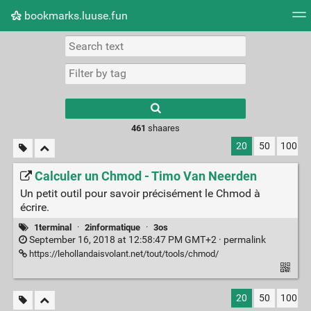
bookmarks.luuse.fun
Tag cloud
Picture wall
Daily
RSS Feed
Logi
Type 1 or more
characters for
results.
461
shaares
20
50
100
Calculer un Chmod - Timo Van Neerden
Un petit outil pour savoir précisément le Chmod à
écrire.
1terminal
·
2informatique
·
3os
September 16, 2018 at 12:58:47 PM GMT+2 ·
permalink
https://lehollandaisvolant.net/tout/tools/chmod/
20
50
100