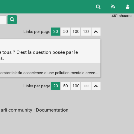
461
shaares
Type 1 or
more
characters
Links per page
20
50
100
for
results.
e tous ? C’est la question posée par le
s.
icle/la-conscience-d-une-pollution-mentale-creee-par-le-numerique-emerge
Links per page
20
50
100
aarli community ·
Documentation