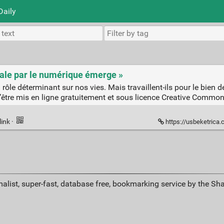
Daily
tale par le numérique émerge »
rôle déterminant sur nos vies. Mais travaillent-ils pour le bien d
d’être mis en ligne gratuitement et sous licence Creative Common
link
·
https://usbeketrica.com/art
alist, super-fast, database free, bookmarking service by the Sh