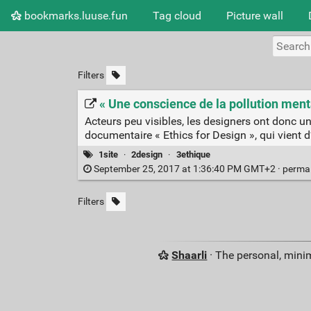
bookmarks.luuse.fun
Tag cloud
Picture wall
Filters
« Une conscience de la pollution men
Acteurs peu visibles, les designers ont donc un 
documentaire « Ethics for Design », qui vient 
1site
·
2design
·
3ethique
September 25, 2017 at 1:36:40 PM GMT+2 ·
perma
Filters
Shaarli
· The personal, minim