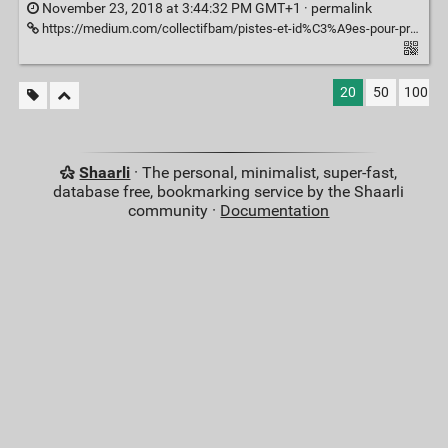
November 23, 2018 at 3:44:32 PM GMT+1 ·
permalink
https://medium.com/collectifbam/pistes-et-id%C3%A9es-pour-pratiquer-un-design-plus-libre-et-plus-ouvert-7efe94feb516
20
50
100
Shaarli
· The personal, minimalist, super-fast,
database free, bookmarking service by the Shaarli
community ·
Documentation