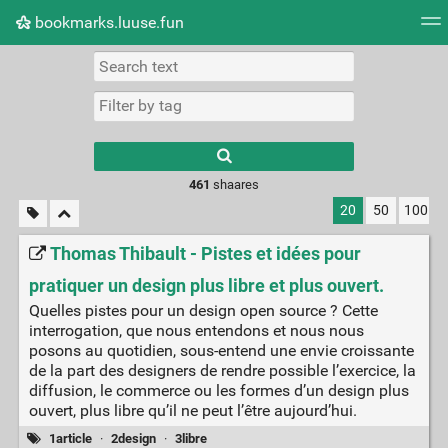
bookmarks.luuse.fun
Tag cloud
Picture wall
Daily
RSS Feed
Logi
Type 1 or more
characters for
results.
461
shaares
20
50
100
Thomas Thibault - Pistes et idées pour
pratiquer un design plus libre et plus ouvert.
Quelles pistes pour un design open source ? Cette
interrogation, que nous entendons et nous nous
posons au quotidien, sous-entend une envie croissante
de la part des designers de rendre possible l’exercice, la
diffusion, le commerce ou les formes d’un design plus
ouvert, plus libre qu’il ne peut l’être aujourd’hui.
1article
·
2design
·
3libre