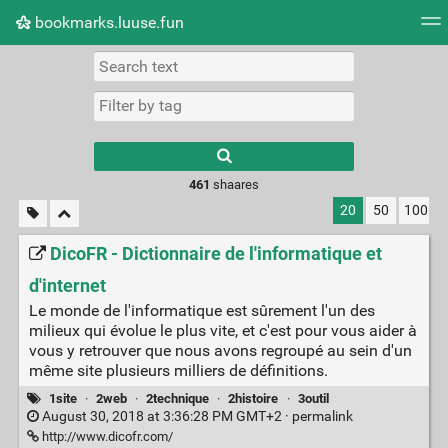
bookmarks.luuse.fun
Tag cloud
Picture wall
Daily
RSS Feed
Logi
Type 1 or more
characters for
results.
461
shaares
20
50
100
DicoFR - Dictionnaire de l'informatique et
d'internet
Le monde de l'informatique est sûrement l'un des
milieux qui évolue le plus vite, et c'est pour vous aider à
vous y retrouver que nous avons regroupé au sein d'un
même site plusieurs milliers de définitions.
1site
·
2web
·
2technique
·
2histoire
·
3outil
August 30, 2018 at 3:36:28 PM GMT+2 ·
permalink
http://www.dicofr.com/