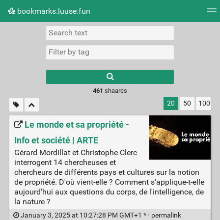
bookmarks.luuse.fun
Tag cloud
Picture wall
Daily
RSS Feed
Logi
Type 1 or more
characters for
results.
461
shaares
20
50
100
Le monde et sa propriété -
Info et société | ARTE
Gérard Mordillat et Christophe Clerc
interrogent 14 chercheuses et
chercheurs de différents pays et cultures sur la notion
de propriété. D'où vient-elle ? Comment s'applique-t-elle
aujourd'hui aux questions du corps, de l'intelligence, de
la nature ?
January 3, 2025 at 10:27:28 PM GMT+1 * ·
permalink