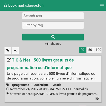
bookmarks.luuse.fun
Tag cloud
Picture wall
Daily
RSS Feed
Logi
Type 1 or more
characters for
results.
461
shaares
20
50
100
TIC & Net - 500 livres gratuits de
programmation ou d’informatique
Une page qui recenserait 500 livres d’informatique ou
de programmation, voilà bien un rêve d’informaticien.
1programme
·
2technique
·
3code
November 24, 2017 at 3:19:34 PM GMT+1 ·
permalink
http://tic-et-net.org/2013/10/23/500-livres-gratuits-de-programmation-ou-dinformatique/