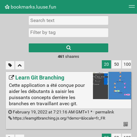
bookmarks.luuse.fun
Tag cloud
Picture wall
Daily
RSS Feed
Logi
Type 1 or more
characters for
results.
461
shaares
20
50
100
Learn Git Branching
Cette application a été conçue pour
aider les débutants à saisir les
puissants concepts derrière les
branches en travaillant avec git.
February 19, 2022 at 7:21:16 AM GMT+1 * ·
permalink
https://learngitbranching.js.org/?demo=&locale=fr_FR