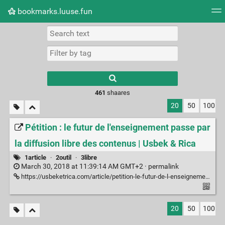
bookmarks.luuse.fun
Tag cloud
Picture wall
Daily
RSS Feed
Logi
Type 1 or more
characters for
results.
461
shaares
20
50
100
Pétition : le futur de l'enseignement passe par
la diffusion libre des contenus | Usbek & Rica
1article
·
2outil
·
3libre
March 30, 2018 at 11:39:14 AM GMT+2 ·
permalink
https://usbeketrica.com/article/petition-le-futur-de-l-enseignement-passe-par-la-diffusion-libre-des-contenus
20
50
100