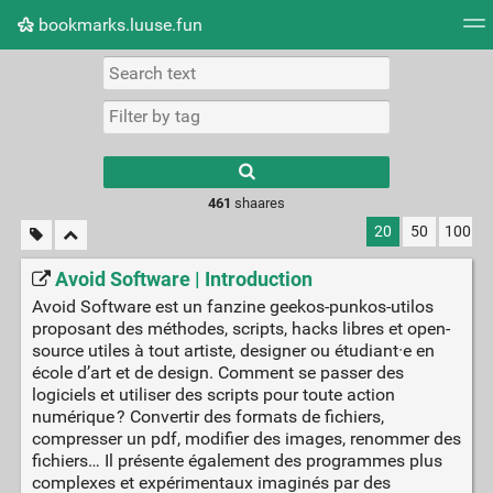
bookmarks.luuse.fun
Tag cloud
Picture wall
Daily
RSS Feed
Logi
Type 1 or more
characters for
results.
461
shaares
20
50
100
Avoid Software | Introduction
Avoid Software est un fanzine geekos-punkos-utilos
proposant des méthodes, scripts, hacks libres et open-
source utiles à tout artiste, designer ou étudiant·e en
école d’art et de design. Comment se passer des
logiciels et utiliser des scripts pour toute action
numérique ? Convertir des formats de fichiers,
compresser un pdf, modifier des images, renommer des
fichiers… Il présente également des programmes plus
complexes et expérimentaux imaginés par des