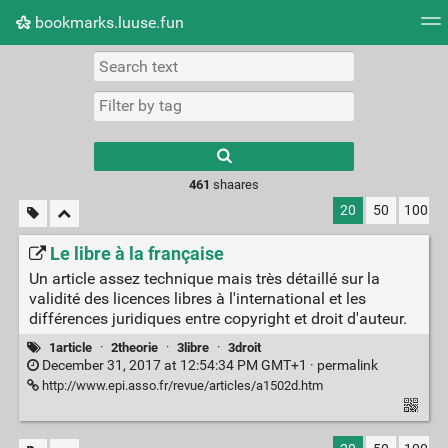
bookmarks.luuse.fun
Tag cloud
Picture wall
Daily
RSS Feed
Logi
Type 1 or more
characters for
results.
461
shaares
20
50
100
Le libre à la française
Un article assez technique mais très détaillé sur la
validité des licences libres à l'international et les
différences juridiques entre copyright et droit d'auteur.
1article
·
2theorie
·
3libre
·
3droit
December 31, 2017 at 12:54:34 PM GMT+1 ·
permalink
http://www.epi.asso.fr/revue/articles/a1502d.htm