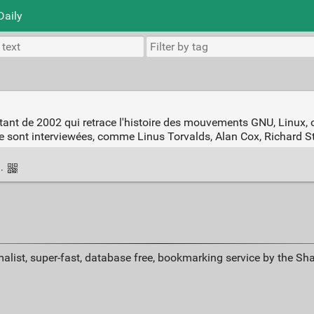
Daily
nt de 2002 qui retrace l'histoire des mouvements GNU, Linux, op
que sont interviewées, comme Linus Torvalds, Alan Cox, Richard 
k
·
alist, super-fast, database free, bookmarking service by the Sh