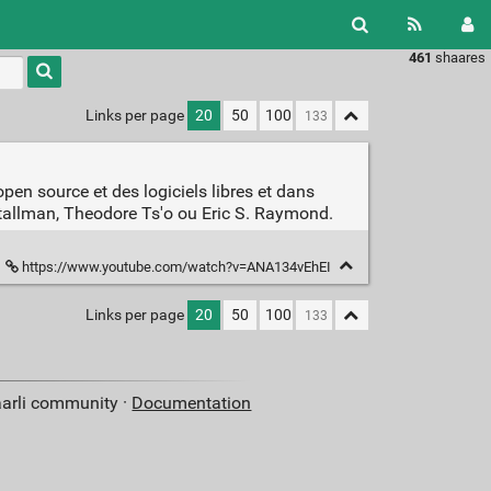
461
shaares
Type 1 or
more
characters
Links per page
20
50
100
for
results.
en source et des logiciels libres et dans
Stallman, Theodore Ts'o ou Eric S. Raymond.
https://www.youtube.com/watch?v=ANA134vEhEI
Links per page
20
50
100
aarli community ·
Documentation