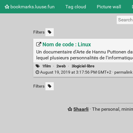
bookmarks.luuse.fun
Tag cloud
Picture wall
Filters
Nom de code : Linux
Un documentaire d'Arte de Hannu Puttonen data
lequel plusieurs personnalités de l'informati
1film
·
2web
·
3logiciel-libre
August 19, 2019 at 3:17:56 PM GMT+2 ·
permalin
Filters
Shaarli
· The personal, minim