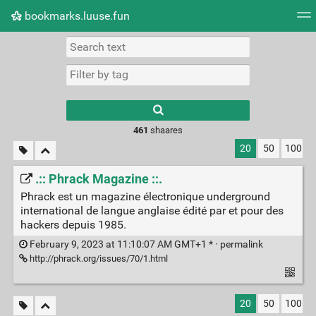
bookmarks.luuse.fun
Tag cloud
Picture wall
Daily
RSS Feed
Logi
Type 1 or more
characters for
results.
461
shaares
20
50
100
.:: Phrack Magazine ::.
Phrack est un magazine électronique underground
international de langue anglaise édité par et pour des
hackers depuis 1985.
February 9, 2023 at 11:10:07 AM GMT+1 * ·
permalink
http://phrack.org/issues/70/1.html
20
50
100