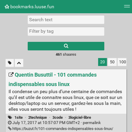
bookmarks.luuse.fun
Tag cloud
Picture wall
Daily
RSS Feed
Logi
Type 1 or more
characters for
results.
461
shaares
20
50
100
Quentin Busuttil - 101 commandes
indispensables sous linux
Il condense un peu plus d’une centaine de commandes
qu’il est utile de connaitre sous linux, que ce soit sur un
desktop/laptop ou un serveur, gardez-les sous la main,
elles vous seront toujours utiles !
1site
·
2technique
·
3code
·
3logiciel-libre
July 17, 2017 at 10:57:07 PM GMT+2 ·
permalink
https://buzut.fr/101-commandes-indispensables-sous-linux/