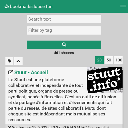
bookmarks.luuse.fun
Tag cloud
Picture wall
Daily
RSS Feed
Logi
Type 1 or more
characters for
results.
461
shaares
20
50
100
Stuut - Accueil
Le Stuut est une plateforme
collaborative et indépendante de tout
parti politique, organe de presse ou
syndicat, basée à Bruxelles. C’est un outil de diffusion
et de partage d’information et d’évènements qui fait
partie du réseau de sites collaboratifs Mutu dont
chaque site est indépendant mais mutualise ses
ressources.
September 13, 2023 at 3:37:50 PM GMT+2 * ·
permalink