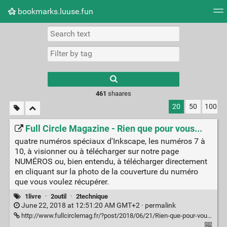
bookmarks.luuse.fun
Tag cloud
Picture wall
Daily
RSS Feed
Logi
Type 1 or more
characters for
results.
461
shaares
20
50
100
Full Circle Magazine - Rien que pour vous...
quatre numéros spéciaux d'Inkscape, les numéros 7 à
10, à visionner ou à télécharger sur notre page
NUMÉROS ou, bien entendu, à télécharger directement
en cliquant sur la photo de la couverture du numéro
que vous voulez récupérer.
1livre
·
2outil
·
2technique
June 22, 2018 at 12:51:20 AM GMT+2 ·
permalink
http://www.fullcirclemag.fr/?post/2018/06/21/Rien-que-pour-vous...