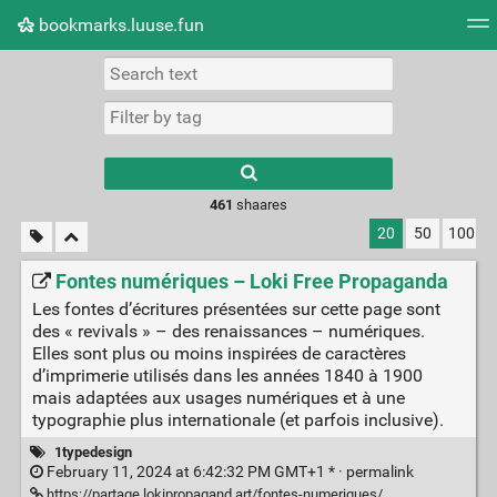
bookmarks.luuse.fun
Tag cloud
Picture wall
Daily
RSS Feed
Logi
Type 1 or more
characters for
results.
461
shaares
20
50
100
Fontes numériques – Loki Free Propaganda
Les fontes d’écritures présentées sur cette page sont
des « revivals » – des renaissances – numériques.
Elles sont plus ou moins inspirées de caractères
d’imprimerie utilisés dans les années 1840 à 1900
mais adaptées aux usages numériques et à une
typographie plus internationale (et parfois inclusive).
1typedesign
February 11, 2024 at 6:42:32 PM GMT+1 * ·
permalink
https://partage.lokipropagand.art/fontes-numeriques/