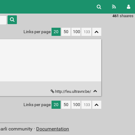
461
shaares
Type 1 or
more
characters
Links per page
20
50
100
for
results.
http://feu.ultravnr.be/
Links per page
20
50
100
aarli community ·
Documentation