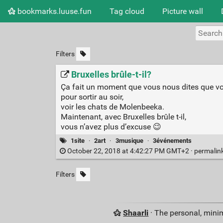
bookmarks.luuse.fun
Tag cloud
Picture wall
Filters
Bruxelles brûle-t-il?
Ça fait un moment que vous nous dites que v
pour sortir au soir,
voir les chats de Molenbeeka.
Maintenant, avec Bruxelles brûle t-il,
vous n’avez plus d’excuse 😉
1site
·
2art
·
3musique
·
3événements
October 22, 2018 at 4:42:27 PM GMT+2 ·
permalin
Filters
Shaarli
· The personal, minim