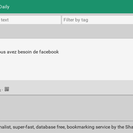
Daily
ous avez besoin de facebook
k
·
alist, super-fast, database free, bookmarking service by the Sh