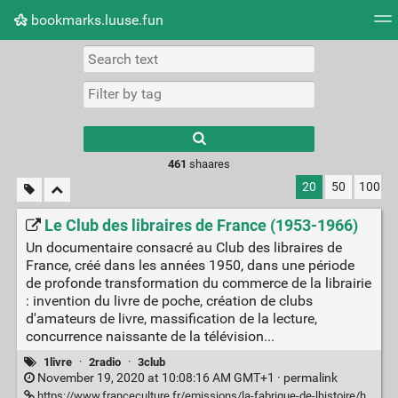
bookmarks.luuse.fun
Tag cloud
Picture wall
Daily
RSS Feed
Logi
Type 1 or more
characters for
results.
461
shaares
20
50
100
Le Club des libraires de France (1953-1966)
Un documentaire consacré au Club des libraires de
France, créé dans les années 1950, dans une période
de profonde transformation du commerce de la librairie
: invention du livre de poche, création de clubs
d'amateurs de livre, massification de la lecture,
concurrence naissante de la télévision...
1livre
·
2radio
·
3club
November 19, 2020 at 10:08:16 AM GMT+1 ·
permalink
https://www.franceculture.fr/emissions/la-fabrique-de-lhistoire/histoire-de-la-librairie-44