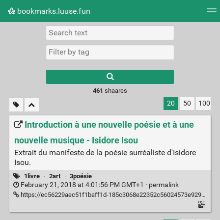
bookmarks.luuse.fun
Tag cloud
Picture wall
Daily
RSS Feed
Logi
Type 1 or more
characters for
results.
461
shaares
20
50
100
Introduction à une nouvelle poésie et à une
nouvelle musique - Isidore Isou
Extrait du manifeste de la poésie surréaliste d'Isidore
Isou.
1livre
·
2art
·
3poésie
February 21, 2018 at 4:01:56 PM GMT+1 ·
permalink
https://ec56229aec51f1baff1d-185c3068e22352c56024573e929788ff.ssl.cf1.rackcdn.com/attachments/original/9/3/7/002623937.pdf