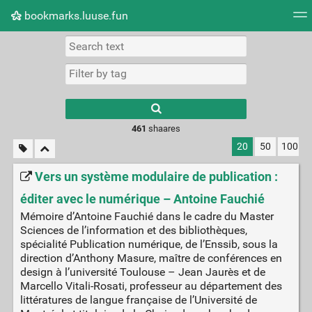
bookmarks.luuse.fun
Tag cloud
Picture wall
Daily
RSS Feed
Logi
Type 1 or more
characters for
results.
461
shaares
20
50
100
Vers un système modulaire de publication :
éditer avec le numérique – Antoine Fauchié
Mémoire d’Antoine Fauchié dans le cadre du Master
Sciences de l’information et des bibliothèques,
spécialité Publication numérique, de l’Enssib, sous la
direction d’Anthony Masure, maître de conférences en
design à l’université Toulouse – Jean Jaurès et de
Marcello Vitali-Rosati, professeur au département des
littératures de langue française de l’Université de