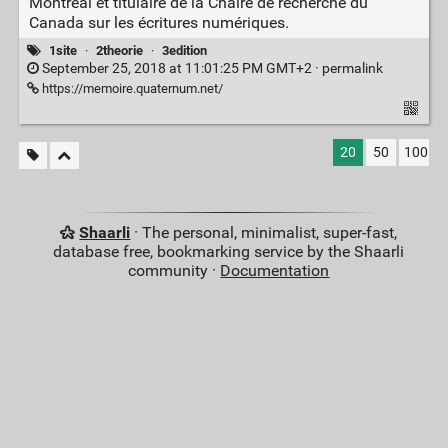
Montréal et titulaire de la Chaire de recherche du
Canada sur les écritures numériques.
1site
·
2theorie
·
3edition
September 25, 2018 at 11:01:25 PM GMT+2 ·
permalink
https://memoire.quaternum.net/
20
50
100
Shaarli
· The personal, minimalist, super-fast,
database free, bookmarking service by the Shaarli
community ·
Documentation