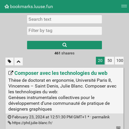
bookmarks.luuse.fun
Tag cloud
Picture wall
Daily
RSS Feed
Logi
Type 1 or more
characters for
results.
461
shaares
20
50
100
Composer avec les technologies du web
Thèse de doctorat en ergonomie, Université Paris 8,
Vincennes – Saint Denis, Julie Blanc. Composer avec
les technologies du web:
Genèses instrumentales collectives pour le
développement d’une communauté de pratique de
designers graphiques
February 23, 2024 at 12:51:30 PM GMT+1 * ·
permalink
https://phd.julie-blanc.fr/