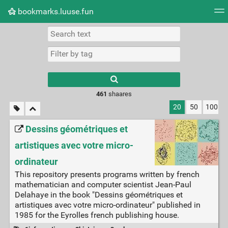
bookmarks.luuse.fun
Tag cloud
Picture wall
Daily
RSS Feed
Logi
Type 1 or more
characters for
results.
461
shaares
20
50
100
Dessins géométriques et
artistiques avec votre micro-
ordinateur
This repository presents programs written by french
mathematician and computer scientist Jean-Paul
Delahaye in the book "Dessins géométriques et
artistiques avec votre micro-ordinateur" published in
1985 for the Eyrolles french publishing house.