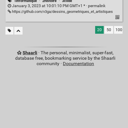
1informatique
·
2histoire
·
3code
January 3, 2023 at 10:01:10 PM GMT+1 * ·
permalink
https://github.com/v3ga/dessins_geometriques_et_artistiques
20
50
100
Shaarli
· The personal, minimalist, super-fast,
database free, bookmarking service by the Shaarli
community ·
Documentation