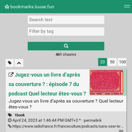
bookmarks.luuse.fun
Tag cloud
Picture wall
Daily
RSS Feed
Logi
Type 1 or more
characters for
results.
461
shaares
20
50
100
Jugez-vous un livre d’après
sa couverture ? : épisode 7 du
podcast Quel lecteur êtes-vous ?
Jugez-vous un livre d’après sa couverture ? Quel lecteur
êtes-vous ?
1book
April 24, 2023 at 1:46:44 PM GMT+2 * ·
permalink
https://www.radiofrance.fr/franceculture/podcasts/sans-oser-le-demander/choisissez-vous-un-livre-d-apres-sa-couverture-9892228