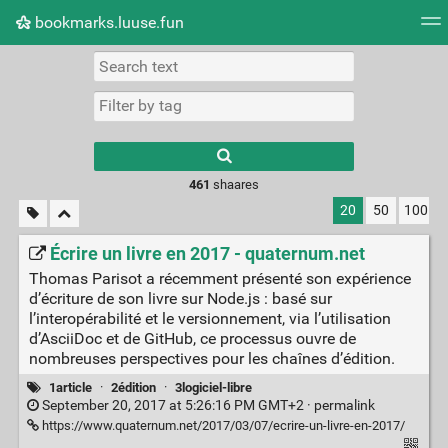
bookmarks.luuse.fun
Tag cloud
Picture wall
Daily
RSS Feed
Logi
Type 1 or more
characters for
results.
461
shaares
20
50
100
Écrire un livre en 2017 - quaternum.net
Thomas Parisot a récemment présenté son expérience
d’écriture de son livre sur Node.js : basé sur
l’interopérabilité et le versionnement, via l’utilisation
d’AsciiDoc et de GitHub, ce processus ouvre de
nombreuses perspectives pour les chaînes d’édition.
1article
·
2édition
·
3logiciel-libre
September 20, 2017 at 5:26:16 PM GMT+2 ·
permalink
https://www.quaternum.net/2017/03/07/ecrire-un-livre-en-2017/