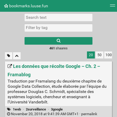
bookmarks.luuse.fun
Tag cloud
Picture wall
Daily
RSS Feed
Logi
Type 1 or more
characters for
results.
461
shaares
20
50
100
Les données que récolte Google – Ch. 2 –
Framablog
Traduction par Framalang du deuxième chapitre de
Google Data Collection, étude élaborée par l’équipe du
professeur Douglas C. Schmidt, spécialiste des
systèmes logiciels, chercheur et enseignant à
l’Université Vanderbilt.
1web
·
2surveillance
·
3google
November 20, 2018 at 9:41:39 AM GMT+1 ·
permalink