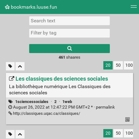
bookmarks.luuse.fun
Tag cloud
Picture wall
Daily
RSS Feed
Logi
Type 1 or more
characters for
results.
461
shaares
20
50
100
Les classiques des sciences sociales
La bibliothèque numérique Les Classiques des
sciences sociales
1sciencessociales
·
2
·
1web
August 26, 2022 at 12:47:22 PM GMT+2 * ·
permalink
http://classiques.uqac.ca/classiques/
20
50
100