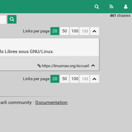
461
shaares
Type 1 or
more
characters
Links per page
20
50
100
for
results.
els Libres sous GNU/Linux.
https://linuxmao.org/Accueil
Links per page
20
50
100
aarli community ·
Documentation