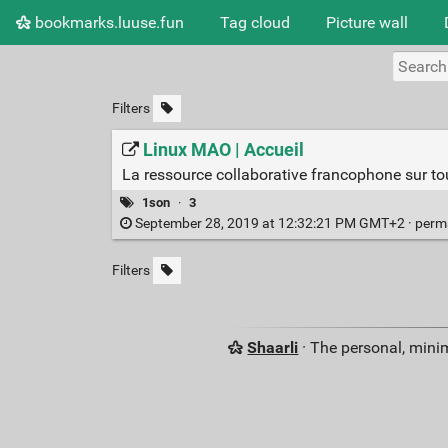
bookmarks.luuse.fun
Tag cloud
Picture wall
Filters
Linux MAO | Accueil
La ressource collaborative francophone sur to
1son
·
3
September 28, 2019 at 12:32:21 PM GMT+2 ·
perm
Filters
Shaarli
· The personal, minim