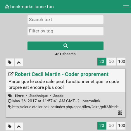
bookmarks.luuse.fun
Tag cloud
Picture wall
Daily
RSS Feed
Logi
Type 1 or more
characters for
results.
461
shaares
20
50
100
Robert Cecil Martin - Coder proprement
Parce que le code sale peut fonctionner et que le code
propre est encore plus cool
1livre
·
2technique
·
3code
May 26, 2017 at 11:57:41 AM GMT+2 ·
permalink
http://cloud.atelier-bek.be/index.php/apps/files/?dir=/pdf&fileid=3858#pdfviewer
20
50
100