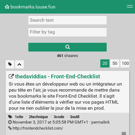
bookmarks.luuse.fun
Tag cloud
Picture wall
Daily
RSS Feed
Logi
Type 1 or more
characters for
results.
461
shaares
20
50
100
thedaviddias - Front-End-Checklist
Si vous êtes un développeur web ou un intégrateur un
peu tête en l'air, je vous recommande de mettre dans
vos bookmarks le site Front-End Checklist. Il s'agit
d'une liste d'éléments à vérifier sur vos pages HTML
pour ne rien oublier le jour de la mise en prod.
1site
·
2technique
·
3code
·
3outil
November 3, 2017 at 5:05:58 PM GMT+1 ·
permalink
http://frontendchecklist.com/