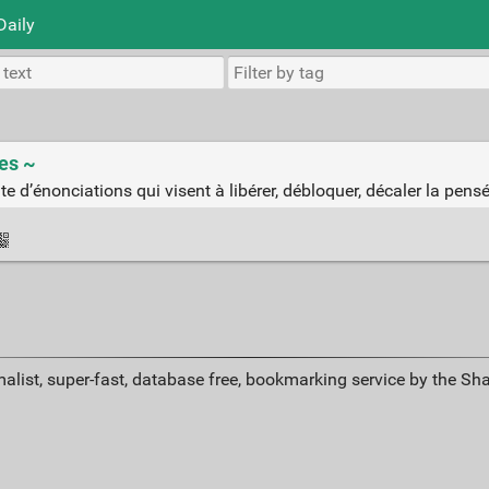
Daily
es ~
uite d’énonciations qui visent à libérer, débloquer, décaler la pen
alist, super-fast, database free, bookmarking service by the Sh