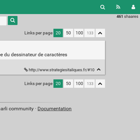
461
shaares
Type 1 or
more
characters
Links per page
20
50
100
for
results.
sée du dessinateur de caractères
http://www.strategiesitaliques.fr/#10
Links per page
20
50
100
aarli community ·
Documentation