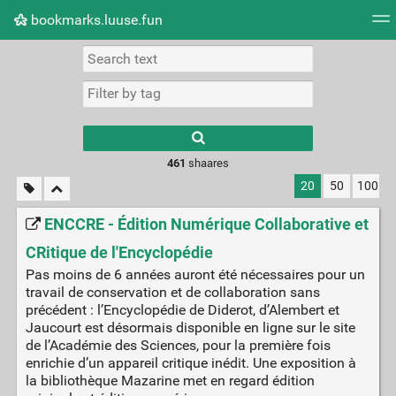
bookmarks.luuse.fun
Tag cloud
Picture wall
Daily
RSS Feed
Logi
Type 1 or more
characters for
results.
461
shaares
20
50
100
ENCCRE - Édition Numérique Collaborative et
CRitique de l'Encyclopédie
Pas moins de 6 années auront été nécessaires pour un
travail de conservation et de collaboration sans
précédent : l’Encyclopédie de Diderot, d’Alembert et
Jaucourt est désormais disponible en ligne sur le site
de l’Académie des Sciences, pour la première fois
enrichie d’un appareil critique inédit. Une exposition à
la bibliothèque Mazarine met en regard édition