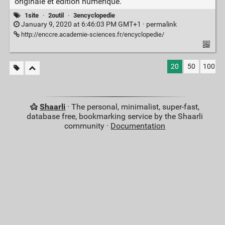
originale et édition numérique.
1site
·
2outil
·
3encyclopedie
January 9, 2020 at 6:46:03 PM GMT+1 ·
permalink
http://enccre.academie-sciences.fr/encyclopedie/
20
50
100
Shaarli
· The personal, minimalist, super-fast,
database free, bookmarking service by the Shaarli
community ·
Documentation