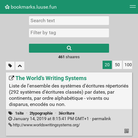
bookmarks.luuse.fun
Tag cloud
Picture wall
Daily
RSS Feed
Logi
Type 1 or more
characters for
results.
461
shaares
20
50
100
The World’s Writing Systems
Liste de l'ensemble des systèmes d'écritures répertoriés
(292 systèmes d’écritures classés) par dates, par
continents, par ordre alphabétique - vivants ou
disparus, encodés ou non.
1site
·
2typographie
·
3écriture
January 14, 2019 at 8:15:41 PM GMT+1 ·
permalink
http://www.worldswritingsystems.org/