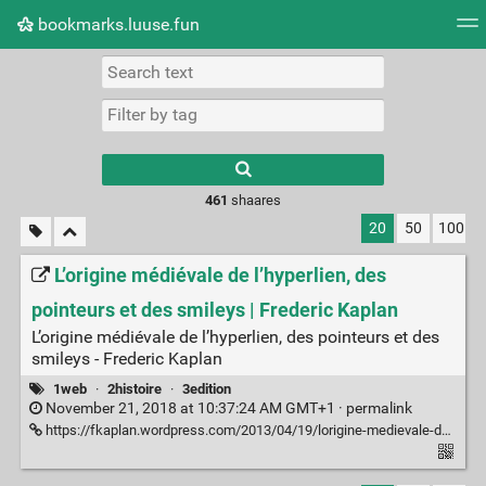
bookmarks.luuse.fun
Tag cloud
Picture wall
Daily
RSS Feed
Logi
Type 1 or more
characters for
results.
461
shaares
20
50
100
L’origine médiévale de l’hyperlien, des
pointeurs et des smileys | Frederic Kaplan
L’origine médiévale de l’hyperlien, des pointeurs et des
smileys - Frederic Kaplan
1web
·
2histoire
·
3edition
November 21, 2018 at 10:37:24 AM GMT+1 ·
permalink
https://fkaplan.wordpress.com/2013/04/19/lorigine-medievale-de-lhyperlien-des-pointeurs-et-des-smileys/?fbclid=IwAR1kSrx456YPDLH7z5Cm28L9shH3TjqJ5lJlHvW-bU81zNwQK57AYAIZuws