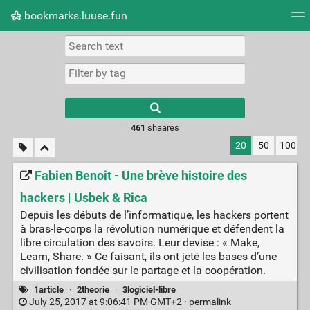
bookmarks.luuse.fun
Tag cloud
Picture wall
Daily
RSS Feed
Logi
Type 1 or more
characters for
results.
461
shaares
20
50
100
Fabien Benoit - Une brève histoire des
hackers | Usbek & Rica
Depuis les débuts de l’informatique, les hackers portent
à bras-le-corps la révolution numérique et défendent la
libre circulation des savoirs. Leur devise : « Make,
Learn, Share. » Ce faisant, ils ont jeté les bases d’une
civilisation fondée sur le partage et la coopération.
1article
·
2theorie
·
3logiciel-libre
July 25, 2017 at 9:06:41 PM GMT+2 ·
permalink